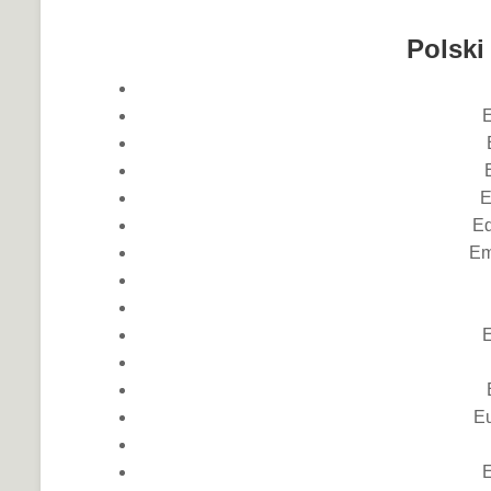
Polski
E
E
Em
E
Eu