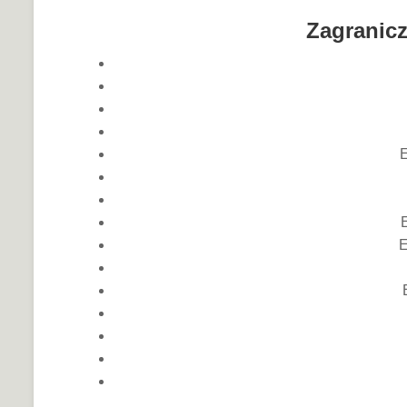
Zagranicz
E
E