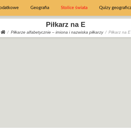
dodatkowe
Geografia
Stolice świata
Quizy geografic
Piłkarz na E
Piłkarze alfabetycznie – imiona i nazwiska piłkarzy
Piłkarz na E