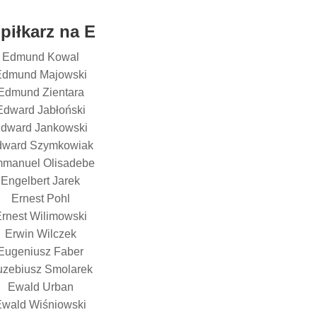
 piłkarz na E
Edmund Kowal
Edmund Majowski
Edmund Zientara
Edward Jabłoński
dward Jankowski
dward Szymkowiak
manuel Olisadebe
Engelbert Jarek
Ernest Pohl
rnest Wilimowski
Erwin Wilczek
Eugeniusz Faber
zebiusz Smolarek
Ewald Urban
Ewald Wiśniowski