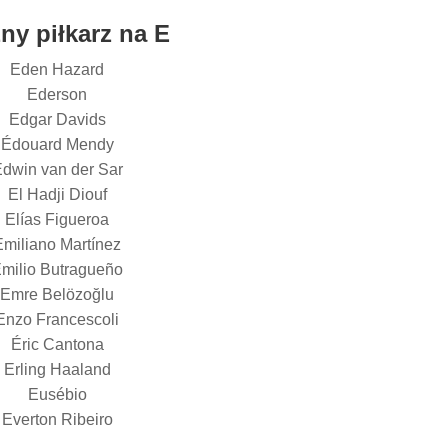
ny piłkarz na E
Eden Hazard
Ederson
Edgar Davids
Édouard Mendy
dwin van der Sar
El Hadji Diouf
Elías Figueroa
Emiliano Martínez
milio Butragueño
Emre Belözoğlu
Enzo Francescoli
Éric Cantona
Erling Haaland
Eusébio
Everton Ribeiro