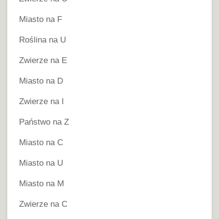
Miasto na F
Roślina na U
Zwierze na E
Miasto na D
Zwierze na I
Państwo na Z
Miasto na C
Miasto na U
Miasto na M
Zwierze na C