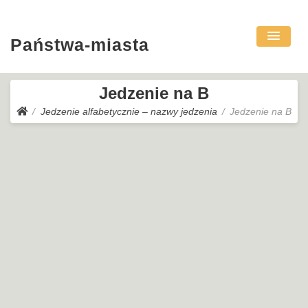
Państwa-miasta
Jedzenie na B
Jedzenie alfabetycznie – nazwy jedzenia
Jedzenie na B