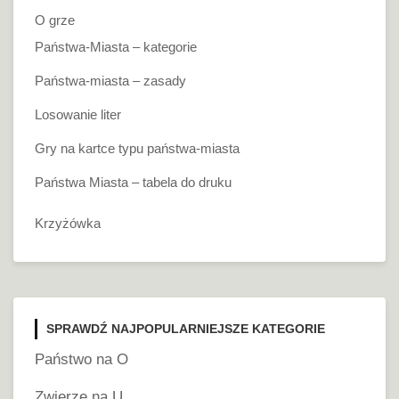
O grze
Państwa-Miasta – kategorie
Państwa-miasta – zasady
Losowanie liter
Gry na kartce typu państwa-miasta
Państwa Miasta – tabela do druku
Krzyżówka
SPRAWDŹ NAJPOPULARNIEJSZE KATEGORIE
Państwo na O
Zwierze na U