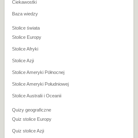
Ciekawostki
Baza wiedzy
Stolice świata
Stolice Europy
Stolice Afryki
Stolice Azji
Stolice Ameryki Północnej
Stolice Ameryki Południowej
Stolice Australii i Oceanii
Quizy geograficzne
Quiz stolice Europy
Quiz stolice Azji