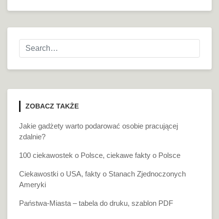
ZOBACZ TAKŻE
Jakie gadżety warto podarować osobie pracującej
zdalnie?
100 ciekawostek o Polsce, ciekawe fakty o Polsce
Ciekawostki o USA, fakty o Stanach Zjednoczonych
Ameryki
Państwa-Miasta – tabela do druku, szablon PDF