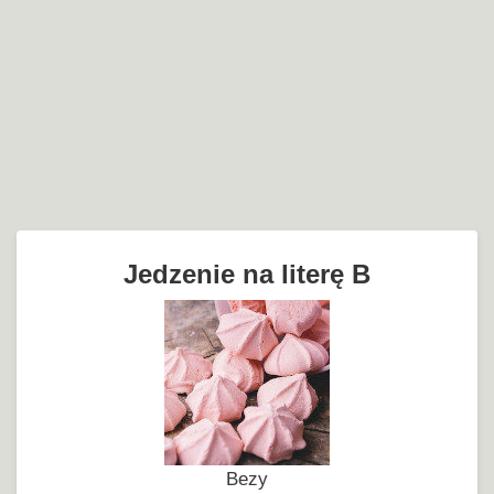
Jedzenie na literę B
Bezy