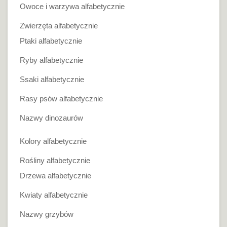
Owoce i warzywa alfabetycznie
Zwierzęta alfabetycznie
Ptaki alfabetycznie
Ryby alfabetycznie
Ssaki alfabetycznie
Rasy psów alfabetycznie
Nazwy dinozaurów
Kolory alfabetycznie
Rośliny alfabetycznie
Drzewa alfabetycznie
Kwiaty alfabetycznie
Nazwy grzybów