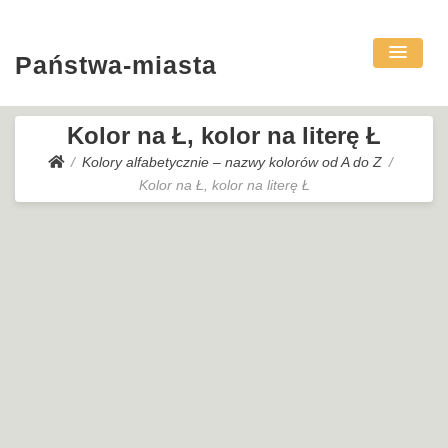
Państwa-miasta
Kolor na Ł, kolor na literę Ł
Kolory alfabetycznie – nazwy kolorów od A do Z
Kolor na Ł, kolor na literę Ł