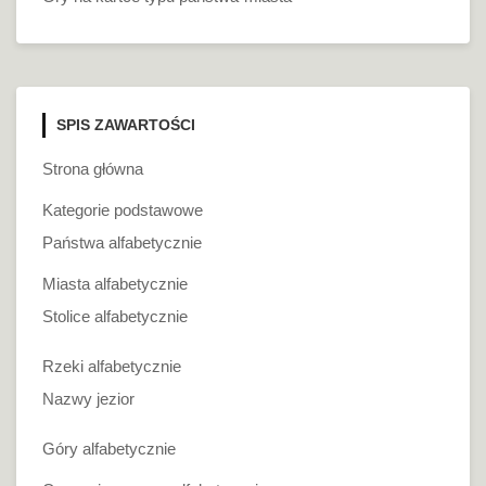
SPIS ZAWARTOŚCI
Strona główna
Kategorie podstawowe
Państwa alfabetycznie
Miasta alfabetycznie
Stolice alfabetycznie
Rzeki alfabetycznie
Nazwy jezior
Góry alfabetycznie