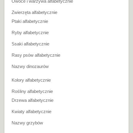
Owoce i warzywa alfabetycznie
Zwierzęta alfabetycznie
Ptaki alfabetycznie
Ryby alfabetycznie
Ssaki alfabetycznie
Rasy psów alfabetycznie
Nazwy dinozaurów
Kolory alfabetycznie
Rośliny alfabetycznie
Drzewa alfabetycznie
Kwiaty alfabetycznie
Nazwy grzybów