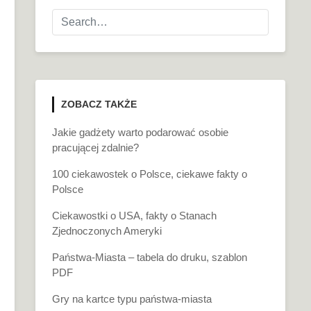
ZOBACZ TAKŻE
Jakie gadżety warto podarować osobie
pracującej zdalnie?
100 ciekawostek o Polsce, ciekawe fakty o
Polsce
Ciekawostki o USA, fakty o Stanach
Zjednoczonych Ameryki
Państwa-Miasta – tabela do druku, szablon
PDF
Gry na kartce typu państwa-miasta