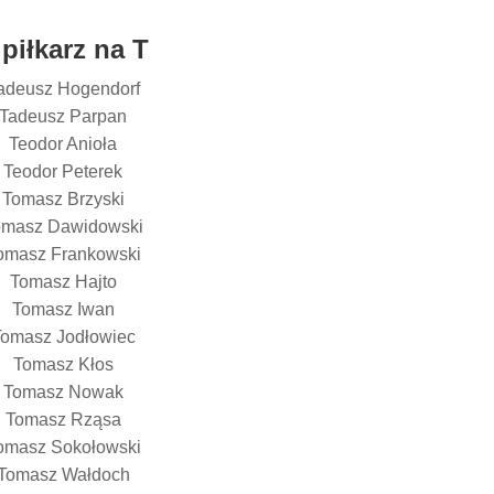
 piłkarz na T
adeusz Hogendorf
Tadeusz Parpan
Teodor Anioła
Teodor Peterek
Tomasz Brzyski
omasz Dawidowski
omasz Frankowski
Tomasz Hajto
Tomasz Iwan
omasz Jodłowiec
Tomasz Kłos
Tomasz Nowak
Tomasz Rząsa
omasz Sokołowski
Tomasz Wałdoch