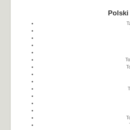
Polski
T
T
T
T
T