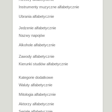
Instrumenty muzyczne alfabetycznie
Ubrania alfabetycznie
Jedzenie alfabetycznie
Nazwy napojów
Alkohole alfabetycznie
Zawody alfabetycznie
Kierunki studiów alfabetycznie
Kategorie dodatkowe
Waluty alfabetycznie
Mitologia alfabetycznie
Aktorzy alfabetycznie
Seriale alfabetycznie