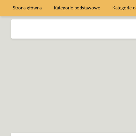
Strona główna
Kategorie podstawowe
Kategorie 