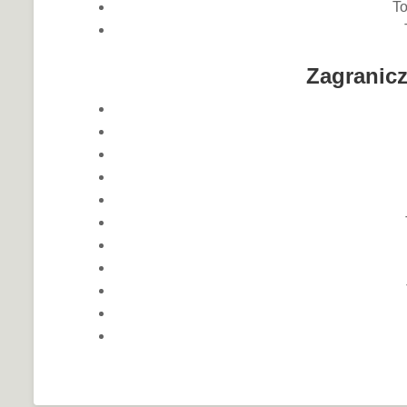
To
Zagranicz