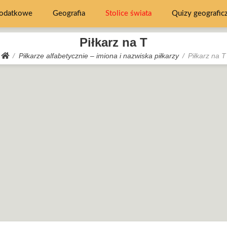
dodatkowe
Geografia
Stolice świata
Quizy geografic
Piłkarz na T
Piłkarze alfabetycznie – imiona i nazwiska piłkarzy
Piłkarz na T