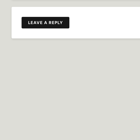
LEAVE A REPLY