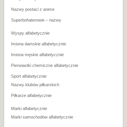
Nazwy postaci z anime
Superbohaterowie – nazwy
Wyspy alfabetycznie
Imiona damskie alfabetycznie
Imiona męskie alfabetycznie
Pierwiastki chemiczne alfabetycznie
Sport alfabetycznie
Nazwy klubów piłkarskich
Piłkarze alfabetycznie
Marki alfabetycznie
Marki samochodów alfabetycznie