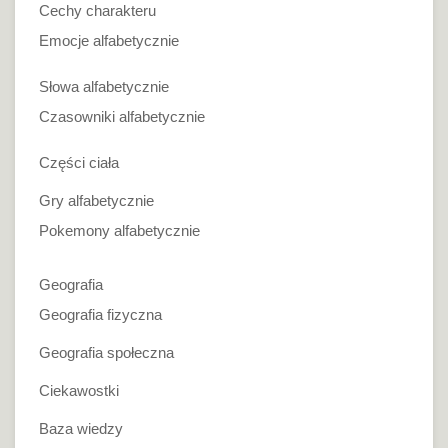
Cechy charakteru
Emocje alfabetycznie
Słowa alfabetycznie
Czasowniki alfabetycznie
Części ciała
Gry alfabetycznie
Pokemony alfabetycznie
Geografia
Geografia fizyczna
Geografia społeczna
Ciekawostki
Baza wiedzy