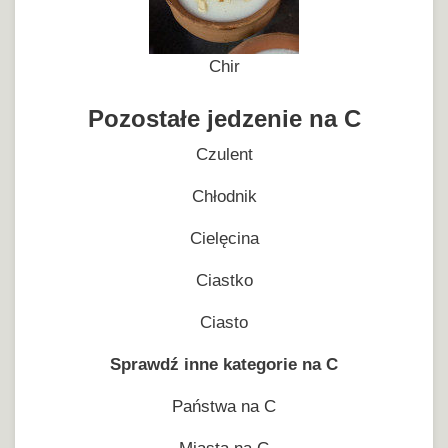
Chir
Pozostałe jedzenie na C
Czulent
Chłodnik
Cielęcina
Ciastko
Ciasto
Sprawdź inne kategorie na C
Państwa na C