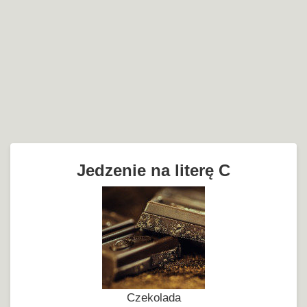
Jedzenie na literę C
Czekolada