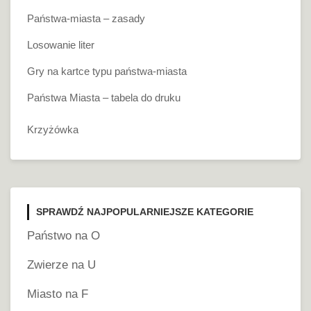
Państwa-miasta – zasady
Losowanie liter
Gry na kartce typu państwa-miasta
Państwa Miasta – tabela do druku
Krzyżówka
SPRAWDŹ NAJPOPULARNIEJSZE KATEGORIE
Państwo na O
Zwierze na U
Miasto na F