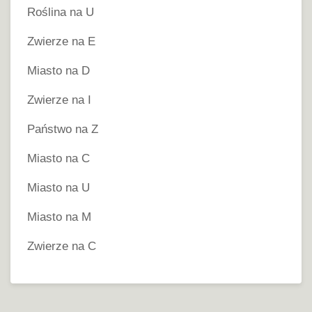
Roślina na U
Zwierze na E
Miasto na D
Zwierze na I
Państwo na Z
Miasto na C
Miasto na U
Miasto na M
Zwierze na C