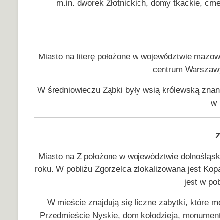
m.in. dworek Złotnickich, domy tkackie, c
Miasto na literę położone w województwie mazo
centrum Warszawy 
W średniowieczu Ząbki były wsią królewską zna
w 
Z
Miasto na Z położone w województwie dolnośląsk
roku. W pobliżu Zgorzelca zlokalizowana jest Kopa
jest w pob
W mieście znajdują się liczne zabytki, które mo
Przedmieście Nyskie, dom kołodzieja, monumen