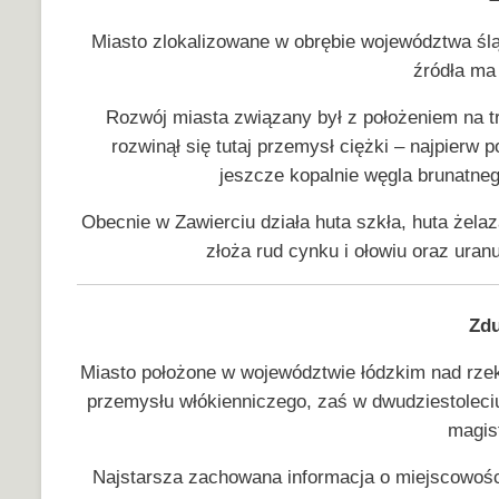
Miasto zlokalizowane w obrębie województwa ś
źródła ma 
Rozwój miasta związany był z położeniem na 
rozwinął się tutaj przemysł ciężki – najpierw 
jeszcze kopalnie węgla brunatnego
Obecnie w Zawierciu działa huta szkła, huta żela
złoża rud cynku i ołowiu oraz uran
Zd
Miasto położone w województwie łódzkim nad rzek
przemysłu włókienniczego, zaś w dwudziestolec
magist
Najstarsza zachowana informacja o miejscowości 