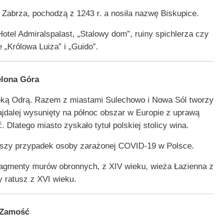
 Zabrza, pochodzą z 1243 r. a nosiła nazwę Biskupice.
Hotel Admiralspalast, „Stalowy dom”, ruiny spichlerza czy
 „Królowa Luiza” i „Guido”.
elona Góra
eką Odrą. Razem z miastami Sulechowo i Nowa Sól tworzy
ajdalej wysunięty na północ obszar w Europie z uprawą
ć. Dlatego miasto zyskało tytuł polskiej stolicy wina.
rwszy przypadek osoby zarażonej COVID-19 w Polsce.
 fragmenty murów obronnych, z XIV wieku, wieża Łazienna z
 ratusz z XVI wieku.
Zamość