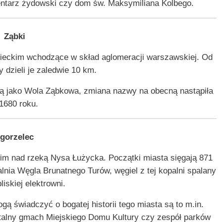
mentarz żydowski czy dom św. Maksymiliana Kolbego.
Ząbki
wieckim wchodzące w skład aglomeracji warszawskiej. Od
dzieli je zaledwie 10 km.
ną jako Wola Ząbkowa, zmiana nazwy na obecną nastąpiła
1680 roku.
gorzelec
im nad rzeką Nysa Łużycka. Początki miasta sięgają 871
lnia Węgla Brunatnego Turów, węgiel z tej kopalni spalany
liskiej elektrowni.
gą świadczyć o bogatej historii tego miasta są to m.in.
talny gmach Miejskiego Domu Kultury czy zespół parków