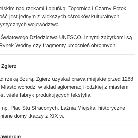
elskim nad rzekami Łabuńką, Topornica i Czarny Potok,
mość jest jednym z większych ośrodków kulturalnych,
urystycznych województwa.
tę Światowego Dziedzictwa UNESCO. Innymi zabytkami są
, Rynek Wodny czy fragmenty umocnień obronnych.
Zgierz
d rzeką Bzurą. Zgierz uzyskał prawa miejskie przed 1288
. Miasto wchodzi w skład aglomeracji łódzkiej z miastem
st wiele fabryk produkujących tekstylia.
k np. Plac Stu Straconych, Łaźnia Miejska, historyczne
niane domy tkaczy z XIX w.
awiercie