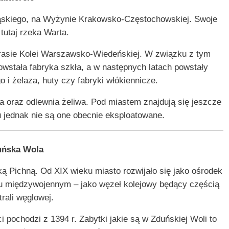
ląskiego, na Wyżynie Krakowsko-Częstochowskiej. Swoje
tutaj rzeka Warta.
trasie Kolei Warszawsko-Wiedeńskiej. W związku z tym
powstała fabryka szkła, a w następnych latach powstały
 i żelaza, huty czy fabryki włókiennicze.
za oraz odlewnia żeliwa. Pod miastem znajdują się jeszcze
u jednak nie są one obecnie eksploatowane.
uńska Wola
ą Pichną. Od XIX wieku miasto rozwijało się jako ośrodek
iu międzywojennym – jako węzeł kolejowy będący częścią
rali węglowej.
pochodzi z 1394 r. Zabytki jakie są w Zduńskiej Woli to