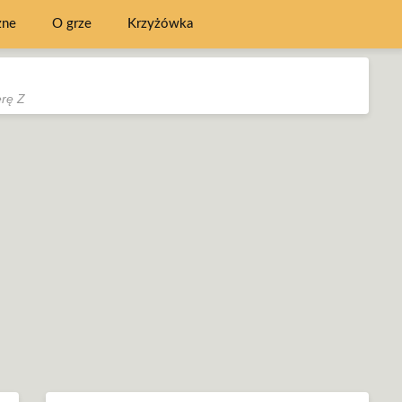
zne
O grze
Krzyżówka
erę Z