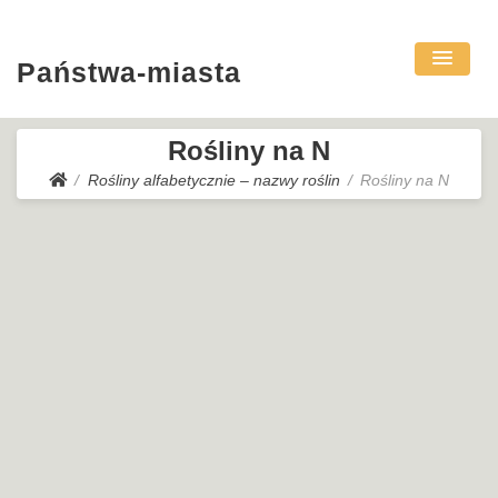
Państwa-miasta
Rośliny na N
Rośliny alfabetycznie – nazwy roślin
Rośliny na N