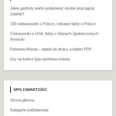
Jakie gadżety warto podarować osobie pracującej
zdalnie?
100 ciekawostek o Polsce, ciekawe fakty o Polsce
Ciekawostki o USA, fakty o Stanach Zjednoczonych
Ameryki
Państwa-Miasta – tabela do druku, szablon PDF
Gry na kartce typu państwa-miasta
SPIS ZAWARTOŚCI
Strona główna
Kategorie podstawowe