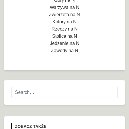
Góry na N
Warzywa na N
Zwierzęta na N
Kolory na N
Rzeczy na N
Stolica na N
Jedzenie na N
Zawody na N
ZOBACZ TAKŻE