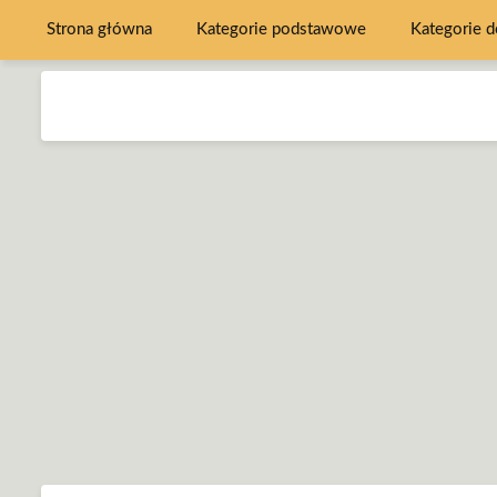
Strona główna
Kategorie podstawowe
Kategorie 