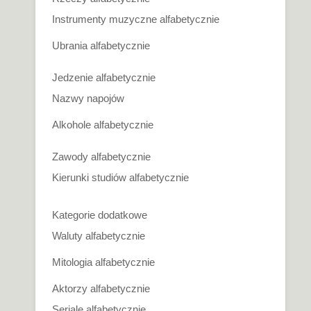
Instrumenty muzyczne alfabetycznie
Ubrania alfabetycznie
Jedzenie alfabetycznie
Nazwy napojów
Alkohole alfabetycznie
Zawody alfabetycznie
Kierunki studiów alfabetycznie
Kategorie dodatkowe
Waluty alfabetycznie
Mitologia alfabetycznie
Aktorzy alfabetycznie
Seriale alfabetycznie