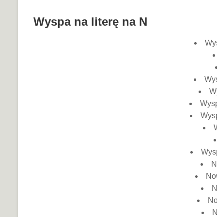
Wyspa na literę na N
Wys
Wys
W
Wysp
Wysp
Wys
N
No
N
No
N