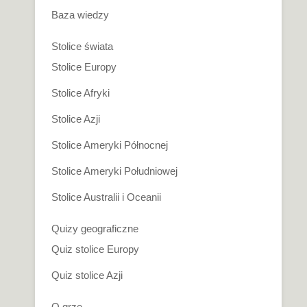
Baza wiedzy
Stolice świata
Stolice Europy
Stolice Afryki
Stolice Azji
Stolice Ameryki Północnej
Stolice Ameryki Południowej
Stolice Australii i Oceanii
Quizy geograficzne
Quiz stolice Europy
Quiz stolice Azji
O grze