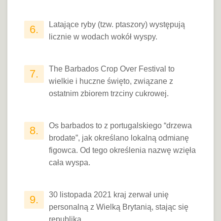
Latające ryby (tzw. ptaszory) występują
6.
licznie w wodach wokół wyspy.
The Barbados Crop Over Festival to
7.
wielkie i huczne święto, związane z
ostatnim zbiorem trzciny cukrowej.
Os barbados to z portugalskiego “drzewa
8.
brodate”, jak określano lokalną odmianę
figowca. Od tego określenia nazwę wzięła
cała wyspa.
30 listopada 2021 kraj zerwał unię
9.
personalną z Wielką Brytanią, stając się
republiką.