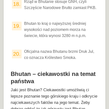
Rząd w Bhutanie stosuje GNH, czyli
18.
Szczęście Narodowe Brutto zamiast PKB.
Bhutan to kraj o najwyższej średniej
19.
wysokości nad poziomem morza na
świecie, która wynosi 3280 m n.p.m.
Oficjalna nazwa Bhutanu brzmi Druk Jul,
20.
co oznacza Królestwo Smoka.
Bhutan – ciekawostki na temat
państwa
Jaki jest Bhutan? Ciekawostki umożliwią ci
lepsze poznanie tego górskiego kraju i odkrycie
najciekawszych faktów na jego temat. Żeby
dobrze oddać to jak górzysty jest Bhutan