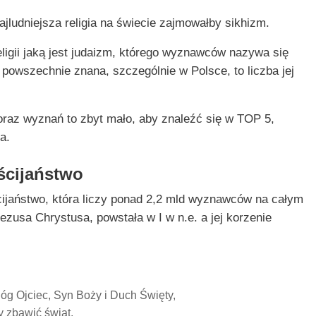
jludniejsza religia na świecie zajmowałby sikhizm.
ligii jaką jest judaizm, którego wyznawców nazywa się
t powszechnie znana, szczególnie w Polsce, to liczba jej
i oraz wyznań to zbyt mało, aby znaleźć się w TOP 5,
a.
eścijaństwo
cijaństwo, która liczy ponad 2,2 mld wyznawców na całym
Jezusa Chrystusa, powstała w I w n.e. a jej korzenie
óg Ojciec, Syn Boży i Duch Święty,
y zbawić świat,