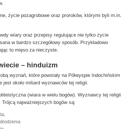
w.
one, życie pozagrobowe oraz proroków, którymi byli m.in.
wdy wiary oraz przepisy regulujące nie tylko życie
 opisana w bardzo szczegółowy sposób. Przykładowo
jąc to mięso za nieczyste.
świecie – hinduizm
sobą wyznań, które powstały na Półwyspie Indochińskim
 jest około miliard wyznawców tej religii.
oliteistyczna (wiara w wielu bogów). Wyznawcy tej religii
. Trójcą najważniejszych bogów są:
ta,
odrodzenia
ie