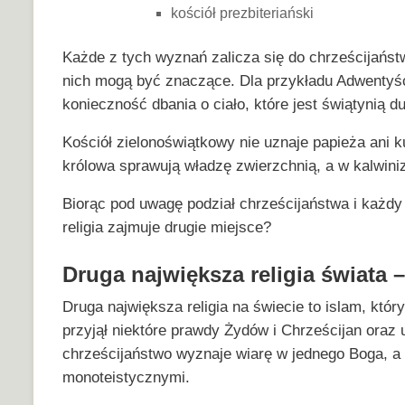
kościół prezbiteriański
Każde z tych wyznań zalicza się do chrześcijańst
nich mogą być znaczące. Dla przykładu Adwentyśc
konieczność dbania o ciało, które jest świątynią d
Kościół zielonoświątkowy nie uznaje papieża ani kul
królowa sprawują władzę zwierzchnią, a w kalwini
Biorąc pod uwagę podział chrześcijaństwa i każdy j
religia zajmuje drugie miejsce?
Druga największa religia świata –
Druga największa religia na świecie to islam, któ
przyjął niektóre prawdy Żydów i Chrześcijan oraz 
chrześcijaństwo wyznaje wiarę w jednego Boga, a w
monoteistycznymi.