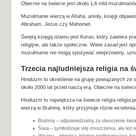
Obecnie na świecie jest około 1,6 mld muzułmanó
Muzułmanie wierzą w Allaha, anioły, księgi objawi
Abraham, Jezus czy Mahomet.
Świętą księgą islamu jest Koran, który zawiera pra
religijne, ale także społeczne. Wiele zasad jest
muzułmanie nie mogą spożywać wieprzowiny, uzna
Trzecia najludniejsza religia na 
Hinduizm to określenie na grupę powiązanych ze 
około 2000 lat przed naszą erą. Obecnie na świecie
Hinduizm to największa na świecie religia religia p
wierzą w Brahmę, który przyjmuje różne wcielenia
Brahma – odpowiedzialny za stworzenie świa
Śiwa – symbolizuje siłę zniszczenia, ale też 
Wisznu – obrońca, bóstwo podtrzymujące życ