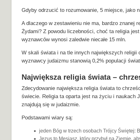
Gdyby odrzucić to rozumowanie, 5 miejsce, jako na
A dlaczego w zestawieniu nie ma, bardzo znanej re
Żydami? Z powodu liczebności, choć ta religia jes
wyznawców wynosi zaledwie niecałe 15 mln.
W skali świata i na tle innych największych religi
wyznawcy judaizmu stanowią 0,2% populacji świat
Największa religia świata – chrz
Zdecydowanie największa religia świata to chrześ
świecie. Religia ta oparta jest na życiu i naukach 
znajdują się w judaizmie.
Podstawami wiary są:
jeden Bóg w trzech osobach Trójcy Świętej: B
Jezus to Mesjasz, który przybył na Ziemię, ab