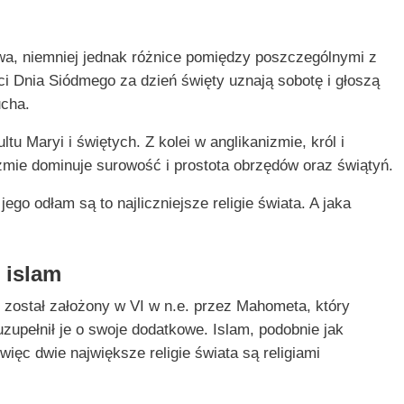
wa, niemniej jednak różnice pomiędzy poszczególnymi z
i Dnia Siódmego za dzień święty uznają sobotę i głoszą
ucha.
tu Maryi i świętych. Z kolei w anglikanizmie, król i
zmie dominuje surowość i prostota obrzędów oraz świątyń.
ego odłam są to najliczniejsze religie świata. A jaka
 islam
ry został założony w VI w n.e. przez Mahometa, który
uzupełnił je o swoje dodatkowe. Islam, podobnie jak
ięc dwie największe religie świata są religiami