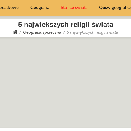
dodatkowe
Geografia
Stolice świata
Quizy geografic
5 największych religii świata
Geografia społeczna
5 największych religii świata