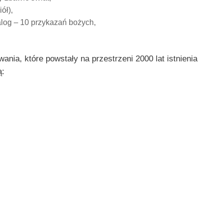
ół),
log – 10 przykazań bożych,
ania, które powstały na przestrzeni 2000 lat istnienia
ą: