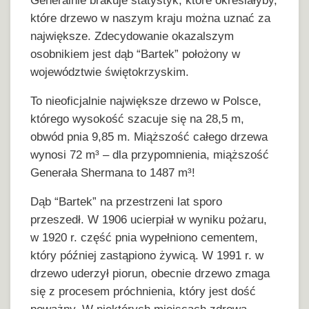
Generalnie brakuje statystyk, które określałyby,
które drzewo w naszym kraju można uznać za
największe. Zdecydowanie okazalszym
osobnikiem jest dąb “Bartek” położony w
województwie świętokrzyskim.
To nieoficjalnie największe drzewo w Polsce,
którego wysokość szacuje się na 28,5 m,
obwód pnia 9,85 m. Miąższość całego drzewa
wynosi 72 m³ – dla przypomnienia, miąższość
Generała Shermana to 1487 m³!
Dąb “Bartek” na przestrzeni lat sporo
przeszedł. W 1906 ucierpiał w wyniku pożaru,
w 1920 r. część pnia wypełniono cementem,
który później zastąpiono żywicą. W 1991 r. w
drzewo uderzył piorun, obecnie drzewo zmaga
się z procesem próchnienia, który jest dość