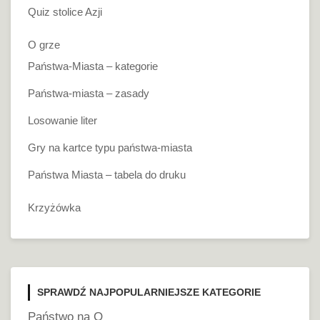
Quiz stolice Azji
O grze
Państwa-Miasta – kategorie
Państwa-miasta – zasady
Losowanie liter
Gry na kartce typu państwa-miasta
Państwa Miasta – tabela do druku
Krzyżówka
SPRAWDŹ NAJPOPULARNIEJSZE KATEGORIE
Państwo na O