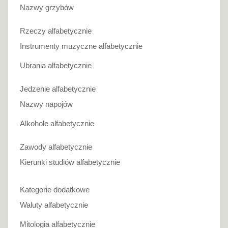
Nazwy grzybów
Rzeczy alfabetycznie
Instrumenty muzyczne alfabetycznie
Ubrania alfabetycznie
Jedzenie alfabetycznie
Nazwy napojów
Alkohole alfabetycznie
Zawody alfabetycznie
Kierunki studiów alfabetycznie
Kategorie dodatkowe
Waluty alfabetycznie
Mitologia alfabetycznie