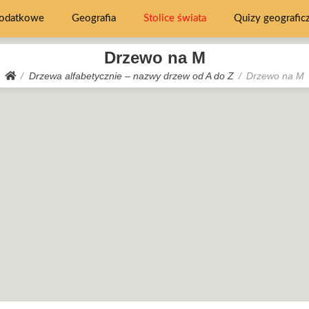
dodatkowe
Geografia
Stolice świata
Quizy geografic
Drzewo na M
Drzewa alfabetycznie – nazwy drzew od A do Z
Drzewo na M