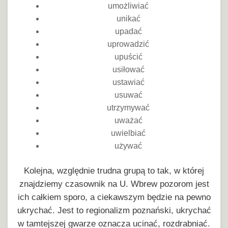
umożliwiać
unikać
upadać
uprowadzić
upuścić
usiłować
ustawiać
usuwać
utrzymywać
uważać
uwielbiać
używać
Kolejna, względnie trudna grupą to tak, w której
znajdziemy czasownik na U. Wbrew pozorom jest
ich całkiem sporo, a ciekawszym będzie na pewno
ukrychać. Jest to regionalizm poznański, ukrychać
w tamtejszej gwarze oznacza ucinać, rozdrabniać.