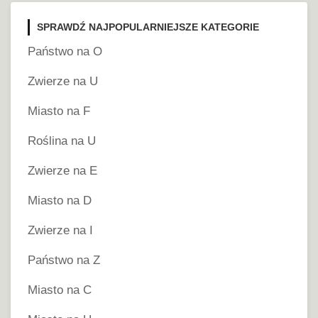
SPRAWDŹ NAJPOPULARNIEJSZE KATEGORIE
Państwo na O
Zwierze na U
Miasto na F
Roślina na U
Zwierze na E
Miasto na D
Zwierze na I
Państwo na Z
Miasto na C