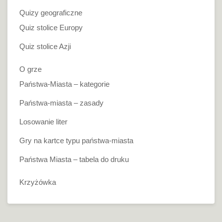
Quizy geograficzne
Quiz stolice Europy
Quiz stolice Azji
O grze
Państwa-Miasta – kategorie
Państwa-miasta – zasady
Losowanie liter
Gry na kartce typu państwa-miasta
Państwa Miasta – tabela do druku
Krzyżówka