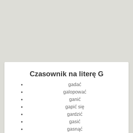
Czasownik na literę G
gadać
galopować
ganić
gapić się
gardzić
gasić
gasnąć