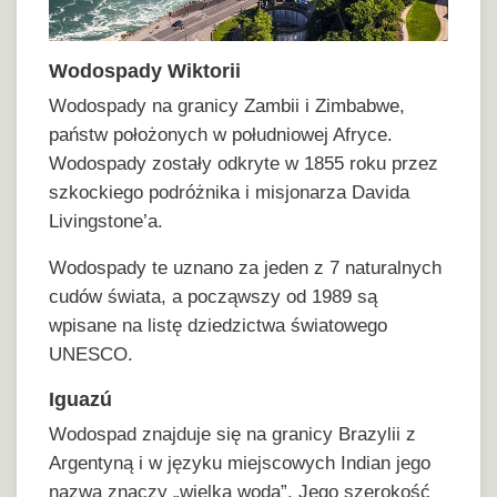
Wodospady Wiktorii
Wodospady na granicy Zambii i Zimbabwe,
państw położonych w południowej Afryce.
Wodospady zostały odkryte w 1855 roku przez
szkockiego podróżnika i misjonarza Davida
Livingstone’a.
Wodospady te uznano za jeden z 7 naturalnych
cudów świata, a począwszy od 1989 są
wpisane na listę dziedzictwa światowego
UNESCO.
Iguazú
Wodospad znajduje się na granicy Brazylii z
Argentyną i w języku miejscowych Indian jego
nazwa znaczy „wielka woda”. Jego szerokość