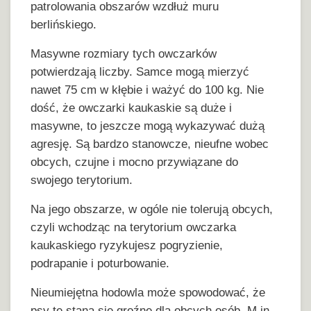
patrolowania obszarów wzdłuż muru
berlińskiego.
Masywne rozmiary tych owczarków
potwierdzają liczby. Samce mogą mierzyć
nawet 75 cm w kłębie i ważyć do 100 kg. Nie
dość, że owczarki kaukaskie są duże i
masywne, to jeszcze mogą wykazywać dużą
agresję. Są bardzo stanowcze, nieufne wobec
obcych, czujne i mocno przywiązane do
swojego terytorium.
Na jego obszarze, w ogóle nie tolerują obcych,
czyli wchodząc na terytorium owczarka
kaukaskiego ryzykujesz pogryzienie,
podrapanie i poturbowanie.
Nieumiejętna hodowla może spowodować, że
psy te staną się groźne dla obcych osób. M.in.