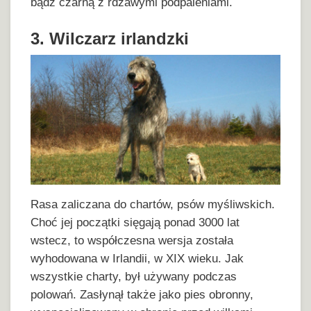
bądź czarną z rdzawymi podpaleniami.
3. Wilczarz irlandzki
Rasa zaliczana do chartów, psów myśliwskich.
Choć jej początki sięgają ponad 3000 lat
wstecz, to współczesna wersja została
wyhodowana w Irlandii, w XIX wieku. Jak
wszystkie charty, był używany podczas
polowań. Zasłynął także jako pies obronny,