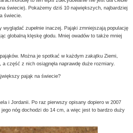
 arachnofobię to ten wpis zdecydowanie nie jest dla ciebie
na świecie). Pokażemy dziś 10 największych, najbardziej
 świecie.
wyglądać zupełnie inaczej. Pająki zmniejszają populację
c globalną klęskę głodu. Mniej owadów to także mniej
 pająków. Można je spotkać w każdym zakątku Ziemi,
, a część z nich osiągnęła naprawdę duże rozmiary.
ajwiększy pająk na świecie?
la i Jordanii. Po raz pierwszy opisany dopiero w 2007
jego nóg dochodzi do 14 cm, a więc jest to bardzo duży