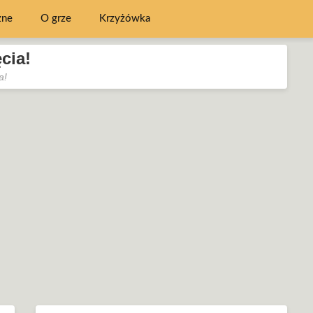
zne
O grze
Krzyżówka
cia!
a!