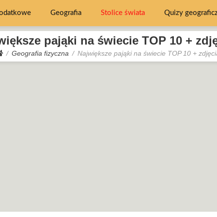
dodatkowe
Geografia
Stolice świata
Quizy geografic
większe pająki na świecie TOP 10 + zdję
Geografia fizyczna
Największe pająki na świecie TOP 10 + zdjęci