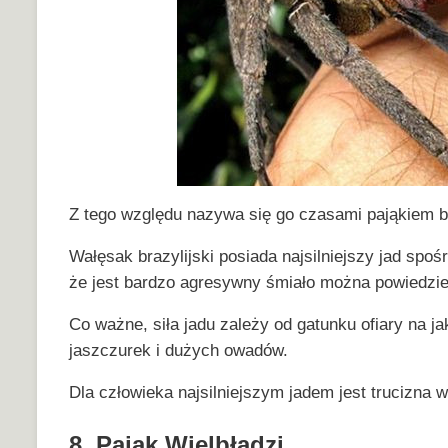
Z tego względu nazywa się go czasami pająkiem
Wałęsak brazylijski posiada najsilniejszy jad spoś
że jest bardzo agresywny śmiało można powiedzieć
Co ważne, siła jadu zależy od gatunku ofiary na ja
jaszczurek i dużych owadów.
Dla człowieka najsilniejszym jadem jest trucizna 
8. Pająk Wielbłądzi