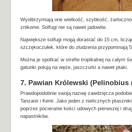
Wyolbrzymiają one wielkość, szybkość, żarłoczność
znikome. Solfugi nie są nawet jadowite.
Największe solfugi mogą dorastać do 15 cm, liczą
szczękoczułek, które do złudzenia przypominają 5
Można je spotkać w strefie tropikalnej na całym ś
gatunki polują na węże, jaszczurki a nawet ptaki.
7. Pawian Królewski (Pelinobius
Prawdopodobnie swoją nazwę zawdzięcza podobień
Tanzanii i Kenii. Jako jeden z nielicznych ptaszn
poprzez pocieranie kości udowych pierwszej i drug
napastników.