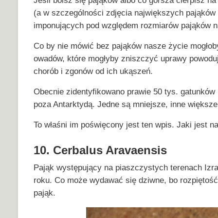
Jeśli boisz się pająków albo co gorsza cierpisz na
(a w szczególności zdjęcia największych pająków 
imponujących pod względem rozmiarów pająków na
Co by nie mówić bez pająków nasze życie mogłoby 
owadów, które mogłyby zniszczyć uprawy powodują
chorób i zgonów od ich ukąszeń.
Obecnie zidentyfikowano prawie 50 tys. gatunków
poza Antarktydą. Jedne są mniejsze, inne większe
To właśni im poświęcony jest ten wpis. Jaki jest n
10. Cerbalus Aravaensis
Pająk występujący na piaszczystych terenach Izrae
roku. Co może wydawać się dziwne, bo rozpiętość 
pająk.