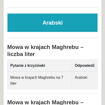
Arabski
Mowa w krajach Maghrebu –
liczba liter
Pytanie z krzyżówki
Odpowiedź
Mowa w krajach Maghrebu na 7
Arabski
liter
Mowa w krajach Maghrebu –