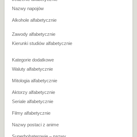
Nazwy napojów
Alkohole alfabetycznie
Zawody alfabetycznie
Kierunki studiów alfabetycznie
Kategorie dodatkowe
Waluty alfabetycznie
Mitologia alfabetycznie
Aktorzy alfabetycznie
Seriale alfabetycznie
Filmy alfabetycznie
Nazwy postaci z anime
Superbohaterowie – nazwy