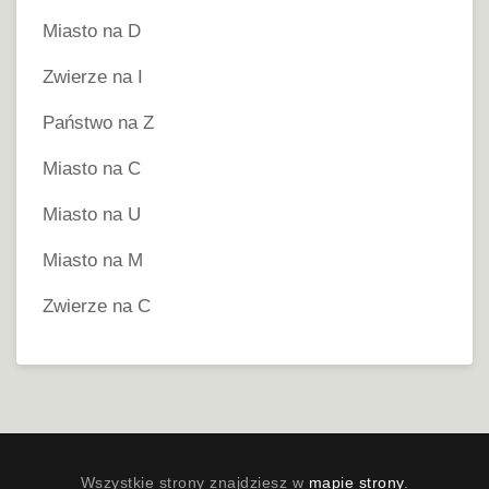
Miasto na D
Zwierze na I
Państwo na Z
Miasto na C
Miasto na U
Miasto na M
Zwierze na C
Wszystkie strony znajdziesz w
mapie strony
.