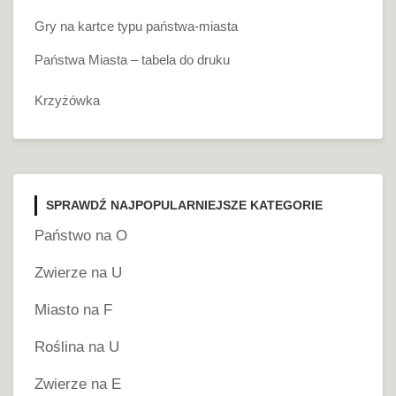
Gry na kartce typu państwa-miasta
Państwa Miasta – tabela do druku
Krzyżówka
SPRAWDŹ NAJPOPULARNIEJSZE KATEGORIE
Państwo na O
Zwierze na U
Miasto na F
Roślina na U
Zwierze na E