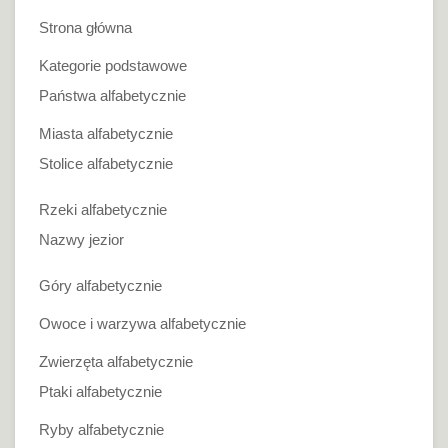
Strona główna
Kategorie podstawowe
Państwa alfabetycznie
Miasta alfabetycznie
Stolice alfabetycznie
Rzeki alfabetycznie
Nazwy jezior
Góry alfabetycznie
Owoce i warzywa alfabetycznie
Zwierzęta alfabetycznie
Ptaki alfabetycznie
Ryby alfabetycznie