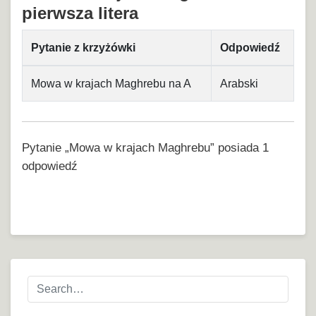
pierwsza litera
Pytanie z krzyżówki
Odpowiedź
Mowa w krajach Maghrebu na A
Arabski
Pytanie „Mowa w krajach Maghrebu” posiada 1
odpowiedź