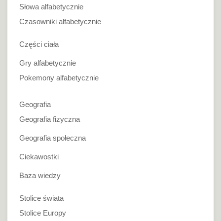
Słowa alfabetycznie
Czasowniki alfabetycznie
Części ciała
Gry alfabetycznie
Pokemony alfabetycznie
Geografia
Geografia fizyczna
Geografia społeczna
Ciekawostki
Baza wiedzy
Stolice świata
Stolice Europy