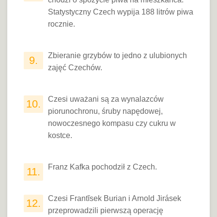
Statystyczny Czech wypija 188 litrów piwa
rocznie.
Zbieranie grzybów to jedno z ulubionych
9.
zajęć Czechów.
Czesi uważani są za wynalazców
10.
piorunochronu, śruby napędowej,
nowoczesnego kompasu czy cukru w
kostce.
Franz Kafka pochodził z Czech.
11.
Czesi Frantĭsek Burian i Arnold Jirásek
12.
przeprowadzili pierwszą operację