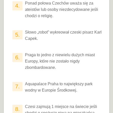
Ponad połowa Czechów uważa się za
4.
ateistów lub osoby niezdecydowane jeśli
chodzi o religię.
Słowo „robot” wykreował czeski pisarz Karl
5.
Capek.
Praga to jedno z niewielu dużych miast
6.
Europy, które nie zostało nigdy
zbombardowane.
Aquapalace Praha to największy park
7.
wodny w Europie Środkowej.
Czesi zajmują 1 miejsce na świecie jeśli
8.
chodzi o spożycie piwa na mieszkańca.