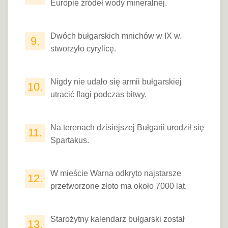
Europie źródeł wody mineralnej.
Dwóch bułgarskich mnichów w IX w.
9.
stworzyło cyrylicę.
Nigdy nie udało się armii bułgarskiej
10.
utracić flagi podczas bitwy.
Na terenach dzisiejszej Bułgarii urodził się
11.
Spartakus.
W mieście Warna odkryto najstarsze
12.
przetworzone złoto ma około 7000 lat.
Starożytny kalendarz bułgarski został
13.